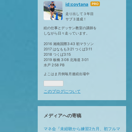
id:covtana
はて
なブ
走り出して３年目
ログ
サブ３達成！
Pro
絵の仕事とデッサン教室の講師を
しながら日々走っています。
2016 湘南国際3:43 初マラソン
2017 はなもも3:21 つくば3:11
2018 つくば3:15
2019 板橋 3:08 北海道 3:01
水戸 2:58 PB
よこはま月例毎月連続出場中
このブログについて
メディアへの寄稿
マネ会『未経験から練習2カ月、初フルマ