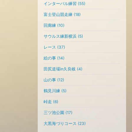
インターバル練習 (55)
富士登山競走練 (18)
回廊練 (10)
サウルス練新横浜 (5)
レース (37)
絵の事 (14)
田尻道場in久良岐 (4)
山の事 (12)
鶴見川練 (5)
峠走 (6)
三ツ池公園 (17)
大黒海づりコース (23)