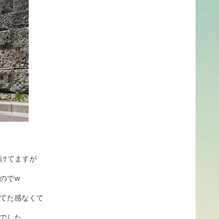
つけてますが
のでw
てた感なくて
でした。